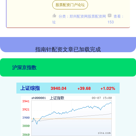
瑞拉代理总统罗德里格斯，必须切断与
股票配资门户论坛
中国、俄罗斯、伊朗和古....
分类：郑州配资网股票配资网
查看：
址
153
指南针配资文章已加载完成
沪深京指数
上证综指
3940.04
+39.68
+1.02%