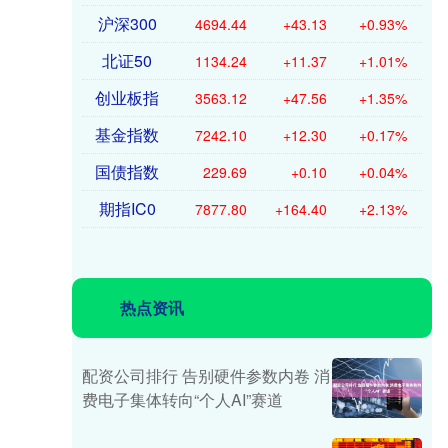
沪深300
4694.44
+43.13
+0.93%
北证50
1134.24
+11.37
+1.01%
创业板指
3563.12
+47.56
+1.35%
基金指数
7242.10
+12.30
+0.17%
国债指数
229.69
+0.10
+0.04%
期指IC0
7877.80
+164.40
+2.13%
热点资讯
配资公司排行 告别硬件参数内卷 消
费电子集体转向“个人AI”赛道