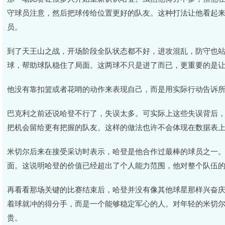
守球员注意，然后把球传给位置更好的队友。这种打法让他看起
员。
到了天王山之战，开场阶段全队状态都不好，进攻混乱，防守也
球，帮助球队稳住了局面。这两球不只是进了而已，更重要的是
他没有靠扣篮或者花哨的动作来表现自己，而是用实际行动告诉
巴克利之前还说哈登不行了，失误太多。可实际上这些失误背后
把机会留给更有把握的队友。这样的做法也许不会体现在数据表
米切尔后来在接受采访时表示，哈登是他合作过最棒的球员之一
面。这说明哈登的价值已经超出了个人能力范围，他对整个队伍
再看看那场关键的比赛结束后，哈登并没有像其他球星那样兴奋
着球就冲的得分手，而是一个能够稳定军心的人。对年轻的米切
贵。