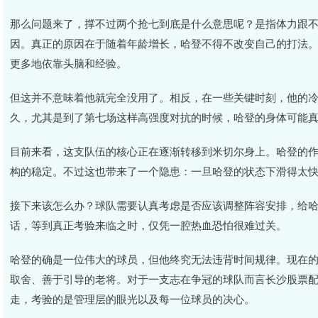
那么问题来了，撑不过两个抢七到底是什么意思呢？是指体力跟
因。真正的原因在于随着年龄增长，哈登不得不改变自己的打法
更多地依靠头脑和经验。
但这并不意味着他就完全没用了。相反，在一些关键时刻，他的
久，尤其是到了第七场这样高强度对抗的时候，哈登的身体可能
目前来看，这支队伍的核心正在逐渐转移到米切尔身上。哈登的
构的稳定。不过这也带来了一个隐患：一旦哈登的状态下滑得太
接下来该怎么办？球队需要认真考虑是否应该调整阵容安排，给
话，等到真正考验来临之时，仅凭一腔热血恐怕很难过关。
哈登的确是一位伟大的球员，但他终究无法违背时间规律。现在
取舍、善于引导的老将。对于一支志在争冠的球队而言长沙股票
走，考验的是管理层的眼光以及每一位球员的决心。