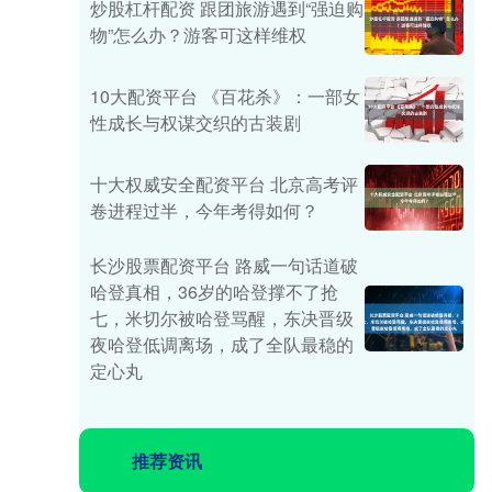
炒股杠杆配资 跟团旅游遇到“强迫购
物”怎么办？游客可这样维权
10大配资平台 《百花杀》：一部女
性成长与权谋交织的古装剧
十大权威安全配资平台 北京高考评
卷进程过半，今年考得如何？
长沙股票配资平台 路威一句话道破
哈登真相，36岁的哈登撑不了抢
七，米切尔被哈登骂醒，东决晋级
夜哈登低调离场，成了全队最稳的
定心丸
推荐资讯